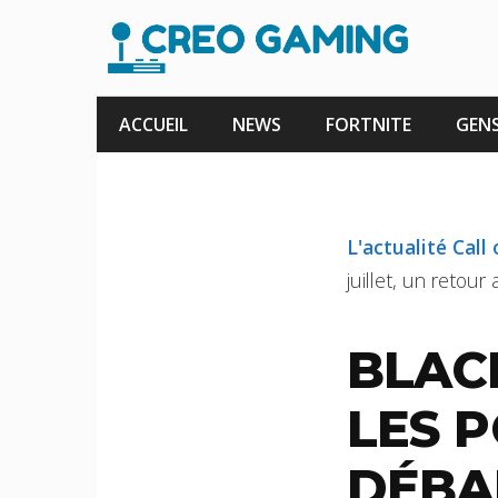
Aller
au
contenu
ACCUEIL
NEWS
FORTNITE
GENS
L'actualité Call
juillet, un retour 
BLACK
LES 
DÉBA