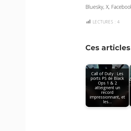
Bluesky, X, Faceboo
LECTURES :
4
Ces article
Call of Duty : Les
ports PS de Black
Ops 1 & 2
atteignent un
record
impressionnant, et
les…