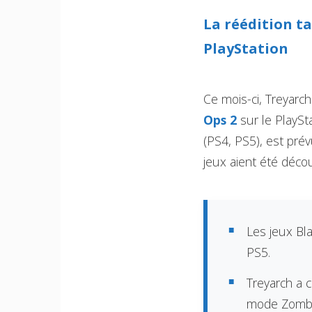
La réédition ta
PlayStation
Ce mois-ci, Treyarch
Ops 2
sur le PlaySt
(PS4, PS5), est pré
jeux aient été déco
Les jeux Bl
PS5.
Treyarch a c
mode Zombi