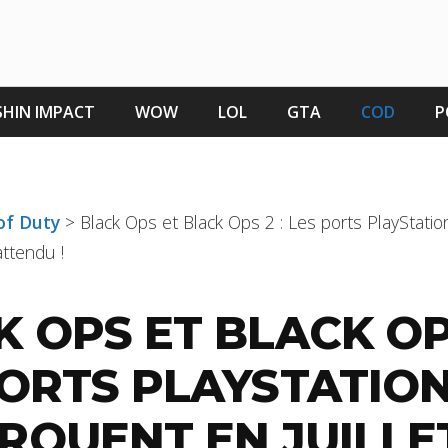
HIN IMPACT
WOW
LOL
GTA
COD
P
 of Duty
>
Black Ops et Black Ops 2 : Les ports PlayStati
attendu !
 OPS ET BLACK OPS
PORTS PLAYSTATIO
RQUENT EN JUILLET