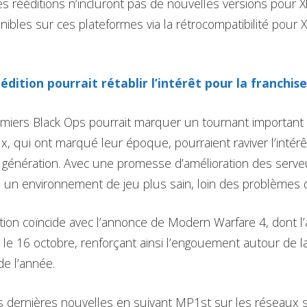
es rééditions n’incluront pas de nouvelles versions pour 
nibles sur ces plateformes via la rétrocompatibilité pour 
dition pourrait rétablir l’intérêt pour la franchise
emiers Black Ops pourrait marquer un tournant important 
ux, qui ont marqué leur époque, pourraient raviver l’intér
e génération. Avec une promesse d’amélioration des serve
 un environnement de jeu plus sain, loin des problèmes d
tion coïncide avec l’annonce de Modern Warfare 4, dont l’a
e 16 octobre, renforçant ainsi l’engouement autour de la
de l’année.
s dernières nouvelles en suivant MP1st sur les réseaux