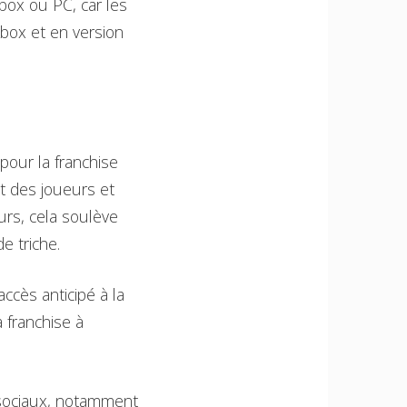
Xbox ou PC, car les
Xbox et en version
pour la franchise
êt des joueurs et
urs, cela soulève
e triche.
ccès anticipé à la
 franchise à
 sociaux, notamment