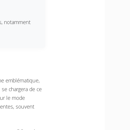
ns, notamment
gne emblématique,
i se chargera de ce
our le mode
dentes, souvent