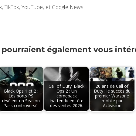
k, TikTok, YouTube, et Google News.
s pourraient également vous intére
Call of Duty: Black
20 ans de Call of
Black Ops 1 et 2 :
Ops 2 : Un
Duty : le succès du
Les ports PS
comeback
premier Warzone
révèlent un Season
inattendu en tête
mobile par
Pass controversé.
des ventes 2026.
Activision