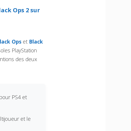
lack Ops 2 sur
Black Ops
et
Black
soles PlayStation
entions des deux
 pour PS4 et
tijoueur et le