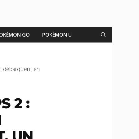
OKÉMON GO
POKÉMON U
on débarquent en
 2 :
N
, UN