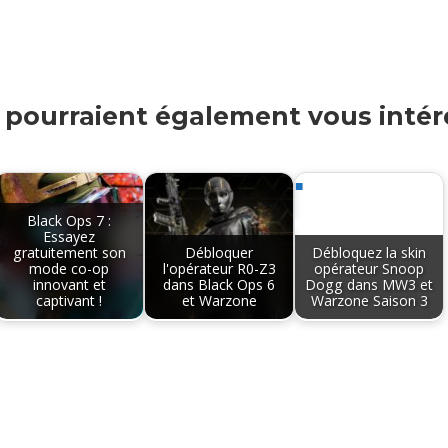
s pourraient également vous intére
Black Ops 7 :
Essayez
gratuitement son
Débloquer
Débloquez la skin
mode co-op
l'opérateur R0-Z3
opérateur Snoop
innovant et
dans Black Ops 6
Dogg dans MW3 et
captivant !
et Warzone
Warzone Saison 3