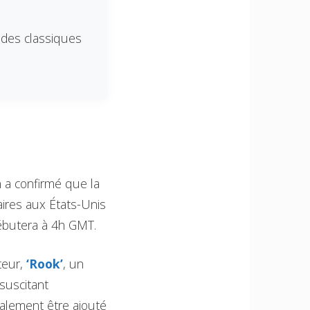
.
– des classiques
n a confirmé que la
aires aux États-Unis
 débutera à 4h GMT.
teur,
‘Rook’
, un
suscitant
alement être ajouté