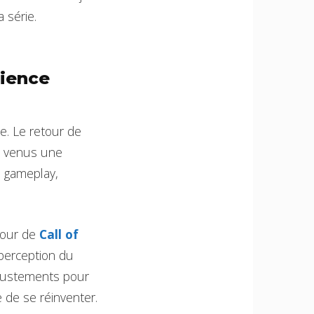
 série.
rience
e. Le retour de
ux venus une
e gameplay,
utour de
Call of
 perception du
ajustements pour
e de se réinventer.