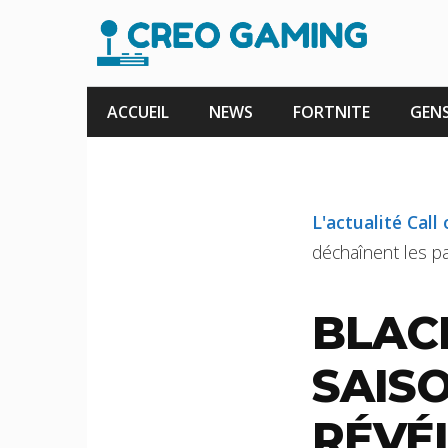
Aller
au
contenu
ACCUEIL
NEWS
FORTNITE
GENS
L'actualité Call
déchaînent les pa
BLAC
SAISO
RÉVÉ