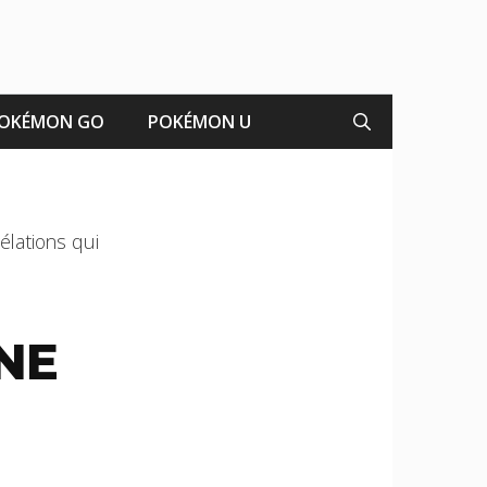
OKÉMON GO
POKÉMON U
élations qui
NE