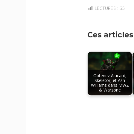
LECTURES :
35
Ces article
Obtenez Alucard,
Skeletor, et Ash
Williams dans MW2
& Warzone