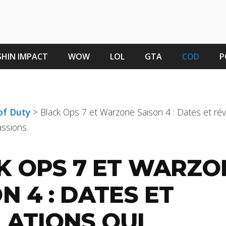
HIN IMPACT
WOW
LOL
GTA
COD
P
 of Duty
>
Black Ops 7 et Warzone Saison 4 : Dates et rév
ssions.
K OPS 7 ET WARZO
N 4 : DATES ET
LATIONS QUI